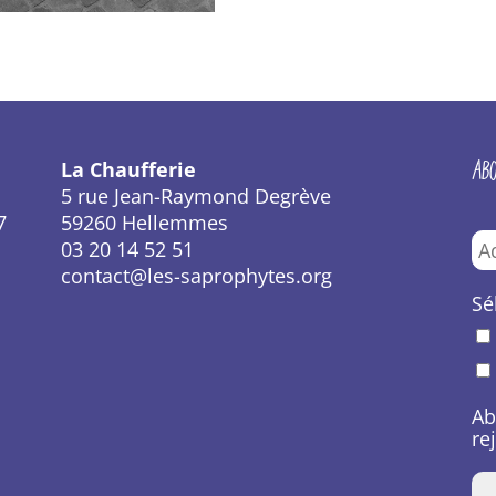
AB
La Chaufferie
5 rue Jean-Raymond Degrève
7
59260 Hellemmes
03 20 14 52 51
contact@les-saprophytes.org
Sé
Ab
re