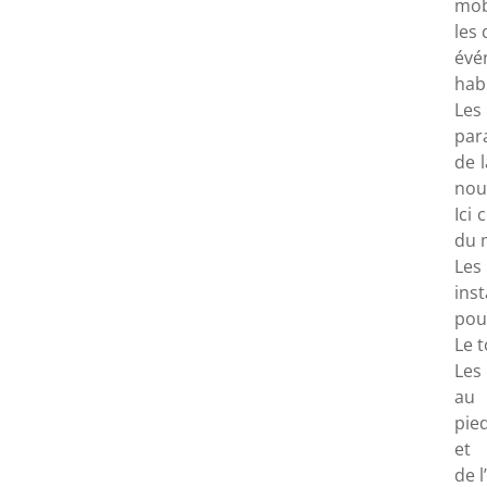
mob
les 
évé
habi
Les
par
de 
nou
Ici
du 
Les
ins
pou
Le t
Les
au
pied
et
de 