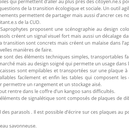
iles qui permettent d’aller au plus près des citoyen.ne.s p
questions de la transition écologique et sociale. Un outil agi
nements permettent de partager mais aussi d’ancrer ces nou
tant.e.s de la CUD.
 Saprophytes proposent une scénographie au design colo
asols créent un signal visuel fort mais aussi un décalage da
la transition sont concrets mais créent un malaise dans l’
velles manières de faire.
 ce sont des éléments techniques simples, transportables fac
marché mais au design soigné qui permette un usage dans la
 caisses sont empilables et transportées sur une plaque à 
tallables facilement et enfin les tables qui composent le
r permettre un rangement et un stockage aisé.
out rentre dans le coffre d’un kangoo sans difficultés.
 éléments de signalétique sont composés de plaques de di
 des parasols . Il est possible d’écrire sur ces plaques au 
l’eau savonneuse.