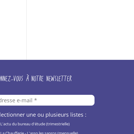
ONNEZ-VOUS À NOTRE NEWSLETTER
lectionner une ou plusieurs listes :
L'actu du bureau d'étude (trimestrielle)
La Chaufferie - L'asso les sapros (mensuelle)