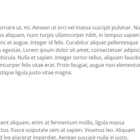
ornare ut, mi. Aenean ut orci vel massa suscipit pulvinar. Nu
mpus aliquam, nunc turpis ullamcorper nibh, in tempus sapien
nc et augue. Integer id felis. Curabitur aliquet pellentesque
tis egestas. Lorem ipsum dolor sit amet, consectetuer adipis
ehicula. Nulla et sapien. Integer tortor tellus, aliquam faucib
amcorper felis vitae erat. Proin feugiat, augue non element
stique ligula justo vitae magna.
esent aliquam, enim at fermentum mollis, ligula massa
ectus. Fusce vulputate sem at sapien. Vivamus leo. Aliquam
d leo placerat imperdiet. Aenean suscipit nulla in justo.